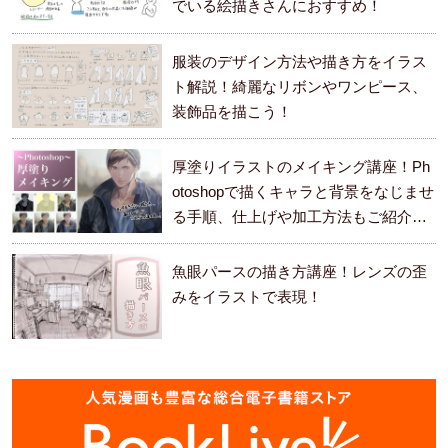
でいる絵描きさんにおすすめ！
服装のデザイン方法や描き方をイラス
ト解説！綺麗なリボンやワンピース、
装飾品を描こう！
厚塗りイラストのメイキング講座！Ph
otoshopで描くキャラと背景をなじませ
る手順、仕上げや加工方法もご紹介し
ます。
魚眼パースの描き方講座！レンズの歪
みをイラストで表現！