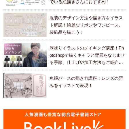
でいる絵描きさんにおすすめ！
服装のデザイン方法や描き方をイラス
ト解説！綺麗なリボンやワンピース、
装飾品を描こう！
厚塗りイラストのメイキング講座！Ph
otoshopで描くキャラと背景をなじませ
る手順、仕上げや加工方法もご紹介し
ます。
魚眼パースの描き方講座！レンズの歪
みをイラストで表現！