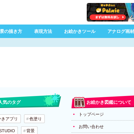
景の描き方
表現方法
お絵かきツール
アナログ画
人気のタグ
お絵かき図鑑について
トップページ
かきアプリ
色塗り
お問い合わせ
 STUDIO
背景