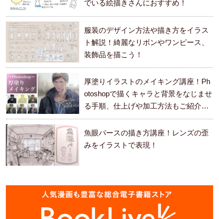
でいる絵描きさんにおすすめ！
服装のデザイン方法や描き方をイラス
ト解説！綺麗なリボンやワンピース、
装飾品を描こう！
厚塗りイラストのメイキング講座！Ph
otoshopで描くキャラと背景をなじませ
る手順、仕上げや加工方法もご紹介し
ます。
魚眼パースの描き方講座！レンズの歪
みをイラストで表現！