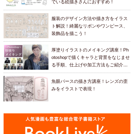
でいる絵描きさんにおすすめ！
服装のデザイン方法や描き方をイラス
ト解説！綺麗なリボンやワンピース、
装飾品を描こう！
厚塗りイラストのメイキング講座！Ph
otoshopで描くキャラと背景をなじませ
る手順、仕上げや加工方法もご紹介し
ます。
魚眼パースの描き方講座！レンズの歪
みをイラストで表現！