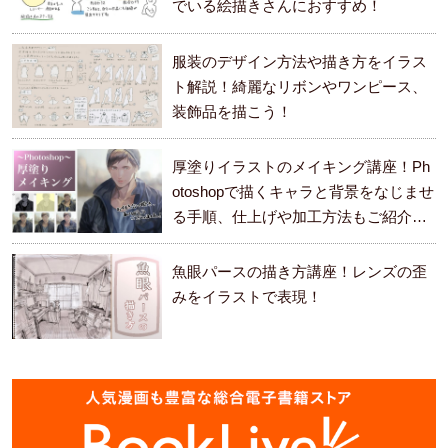
でいる絵描きさんにおすすめ！
服装のデザイン方法や描き方をイラス
ト解説！綺麗なリボンやワンピース、
装飾品を描こう！
厚塗りイラストのメイキング講座！Ph
otoshopで描くキャラと背景をなじませ
る手順、仕上げや加工方法もご紹介し
ます。
魚眼パースの描き方講座！レンズの歪
みをイラストで表現！