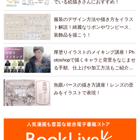
でいる絵描きさんにおすすめ！
服装のデザイン方法や描き方をイラス
ト解説！綺麗なリボンやワンピース、
装飾品を描こう！
厚塗りイラストのメイキング講座！Ph
otoshopで描くキャラと背景をなじませ
る手順、仕上げや加工方法もご紹介し
ます。
魚眼パースの描き方講座！レンズの歪
みをイラストで表現！