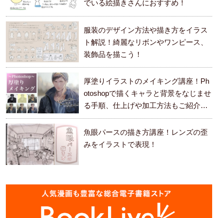
でいる絵描きさんにおすすめ！
服装のデザイン方法や描き方をイラス
ト解説！綺麗なリボンやワンピース、
装飾品を描こう！
厚塗りイラストのメイキング講座！Ph
otoshopで描くキャラと背景をなじませ
る手順、仕上げや加工方法もご紹介し
ます。
魚眼パースの描き方講座！レンズの歪
みをイラストで表現！