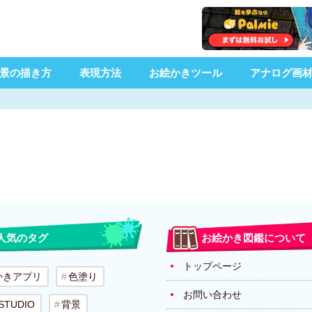
景の描き方
表現方法
お絵かきツール
アナログ画
人気のタグ
お絵かき図鑑について
トップページ
かきアプリ
色塗り
お問い合わせ
 STUDIO
背景