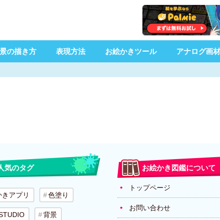
景の描き方
表現方法
お絵かきツール
アナログ画
人気のタグ
お絵かき図鑑について
トップページ
かきアプリ
色塗り
お問い合わせ
 STUDIO
背景