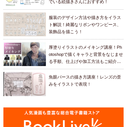
でいる絵描きさんにおすすめ！
服装のデザイン方法や描き方をイラス
ト解説！綺麗なリボンやワンピース、
装飾品を描こう！
厚塗りイラストのメイキング講座！Ph
otoshopで描くキャラと背景をなじませ
る手順、仕上げや加工方法もご紹介し
ます。
魚眼パースの描き方講座！レンズの歪
みをイラストで表現！