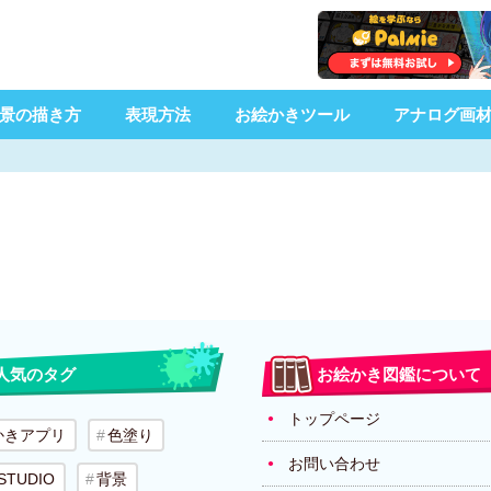
景の描き方
表現方法
お絵かきツール
アナログ画
人気のタグ
お絵かき図鑑について
トップページ
かきアプリ
色塗り
お問い合わせ
 STUDIO
背景