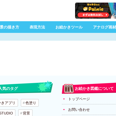
景の描き方
表現方法
お絵かきツール
アナログ画
人気のタグ
お絵かき図鑑について
トップページ
かきアプリ
色塗り
お問い合わせ
 STUDIO
背景