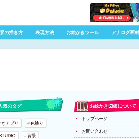
景の描き方
表現方法
お絵かきツール
アナログ画
人気のタグ
お絵かき図鑑について
トップページ
かきアプリ
色塗り
お問い合わせ
 STUDIO
背景