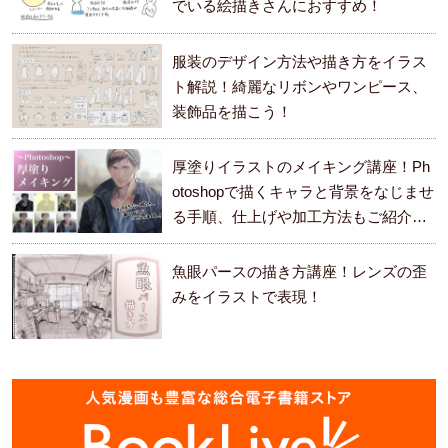
でいる絵描きさんにおすすめ！
服装のデザイン方法や描き方をイラス
ト解説！綺麗なリボンやワンピース、
装飾品を描こう！
厚塗りイラストのメイキング講座！Ph
otoshopで描くキャラと背景をなじませ
る手順、仕上げや加工方法もご紹介し
ます。
魚眼パースの描き方講座！レンズの歪
みをイラストで表現！