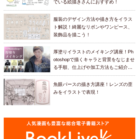
でいる絵描きさんにおすすめ！
服装のデザイン方法や描き方をイラス
ト解説！綺麗なリボンやワンピース、
装飾品を描こう！
厚塗りイラストのメイキング講座！Ph
otoshopで描くキャラと背景をなじませ
る手順、仕上げや加工方法もご紹介し
ます。
魚眼パースの描き方講座！レンズの歪
みをイラストで表現！