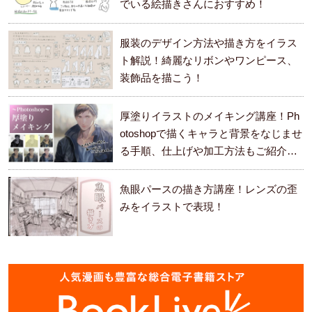
でいる絵描きさんにおすすめ！
服装のデザイン方法や描き方をイラス
ト解説！綺麗なリボンやワンピース、
装飾品を描こう！
厚塗りイラストのメイキング講座！Ph
otoshopで描くキャラと背景をなじませ
る手順、仕上げや加工方法もご紹介し
ます。
魚眼パースの描き方講座！レンズの歪
みをイラストで表現！