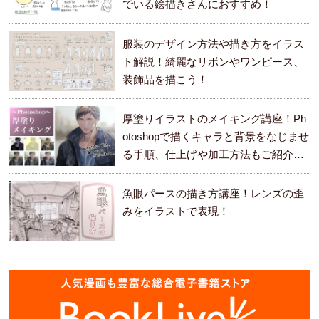
でいる絵描きさんにおすすめ！
服装のデザイン方法や描き方をイラス
ト解説！綺麗なリボンやワンピース、
装飾品を描こう！
厚塗りイラストのメイキング講座！Ph
otoshopで描くキャラと背景をなじませ
る手順、仕上げや加工方法もご紹介し
ます。
魚眼パースの描き方講座！レンズの歪
みをイラストで表現！