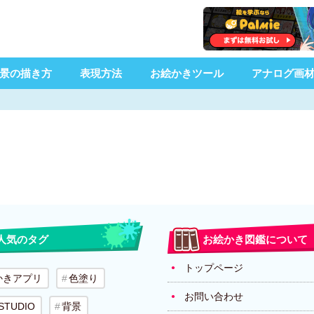
景の描き方
表現方法
お絵かきツール
アナログ画
人気のタグ
お絵かき図鑑について
トップページ
かきアプリ
色塗り
お問い合わせ
 STUDIO
背景