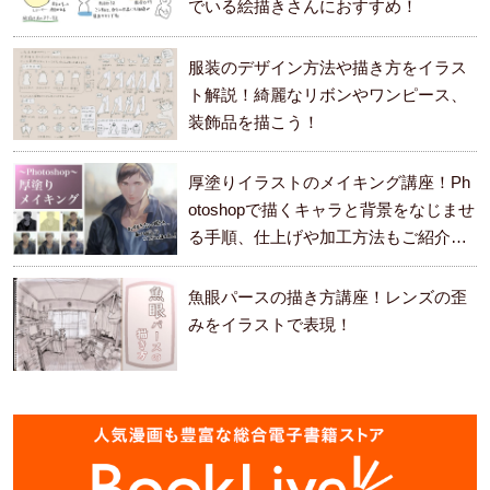
でいる絵描きさんにおすすめ！
服装のデザイン方法や描き方をイラス
ト解説！綺麗なリボンやワンピース、
装飾品を描こう！
厚塗りイラストのメイキング講座！Ph
otoshopで描くキャラと背景をなじませ
る手順、仕上げや加工方法もご紹介し
ます。
魚眼パースの描き方講座！レンズの歪
みをイラストで表現！