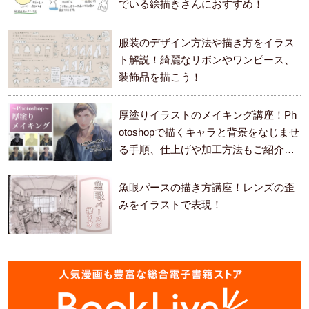
でいる絵描きさんにおすすめ！
服装のデザイン方法や描き方をイラス
ト解説！綺麗なリボンやワンピース、
装飾品を描こう！
厚塗りイラストのメイキング講座！Ph
otoshopで描くキャラと背景をなじませ
る手順、仕上げや加工方法もご紹介し
ます。
魚眼パースの描き方講座！レンズの歪
みをイラストで表現！