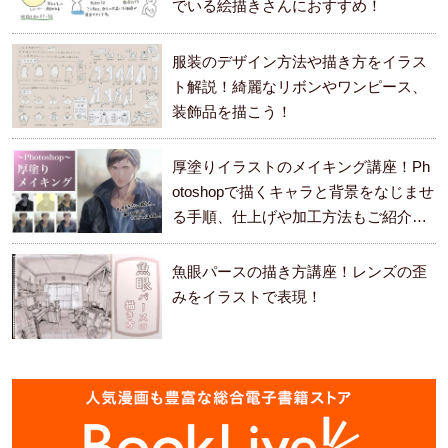
でいる絵描きさんにおすすめ！
服装のデザイン方法や描き方をイラス
ト解説！綺麗なリボンやワンピース、
装飾品を描こう！
厚塗りイラストのメイキング講座！Ph
otoshopで描くキャラと背景をなじませ
る手順、仕上げや加工方法もご紹介し
ます。
魚眼パースの描き方講座！レンズの歪
みをイラストで表現！