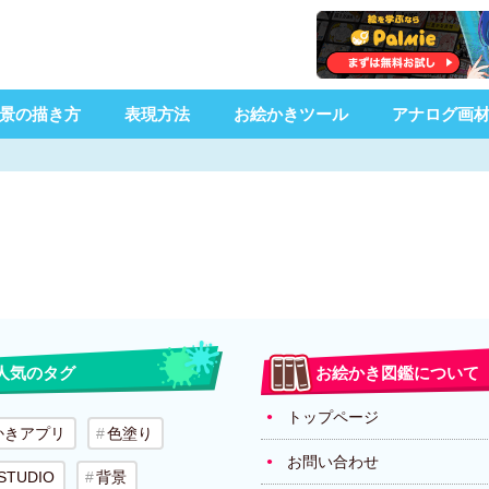
景の描き方
表現方法
お絵かきツール
アナログ画
人気のタグ
お絵かき図鑑について
トップページ
かきアプリ
色塗り
お問い合わせ
 STUDIO
背景