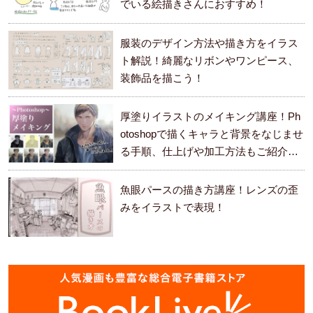
でいる絵描きさんにおすすめ！
服装のデザイン方法や描き方をイラス
ト解説！綺麗なリボンやワンピース、
装飾品を描こう！
厚塗りイラストのメイキング講座！Ph
otoshopで描くキャラと背景をなじませ
る手順、仕上げや加工方法もご紹介し
ます。
魚眼パースの描き方講座！レンズの歪
みをイラストで表現！