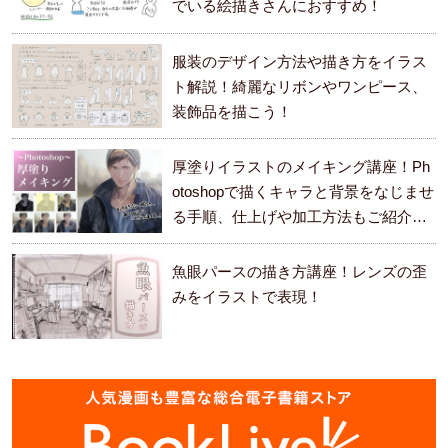
でいる絵描きさんにおすすめ！
服装のデザイン方法や描き方をイラス
ト解説！綺麗なリボンやワンピース、
装飾品を描こう！
厚塗りイラストのメイキング講座！Ph
otoshopで描くキャラと背景をなじませ
る手順、仕上げや加工方法もご紹介し
ます。
魚眼パースの描き方講座！レンズの歪
みをイラストで表現！