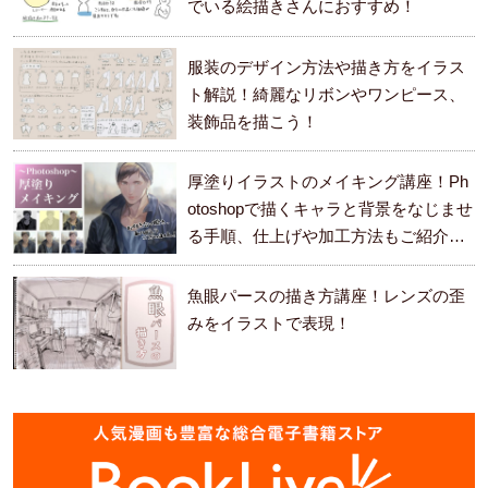
でいる絵描きさんにおすすめ！
服装のデザイン方法や描き方をイラス
ト解説！綺麗なリボンやワンピース、
装飾品を描こう！
厚塗りイラストのメイキング講座！Ph
otoshopで描くキャラと背景をなじませ
る手順、仕上げや加工方法もご紹介し
ます。
魚眼パースの描き方講座！レンズの歪
みをイラストで表現！