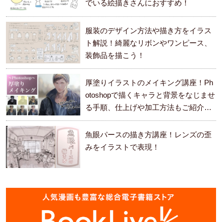
でいる絵描きさんにおすすめ！
服装のデザイン方法や描き方をイラス
ト解説！綺麗なリボンやワンピース、
装飾品を描こう！
厚塗りイラストのメイキング講座！Ph
otoshopで描くキャラと背景をなじませ
る手順、仕上げや加工方法もご紹介し
ます。
魚眼パースの描き方講座！レンズの歪
みをイラストで表現！