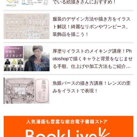
でいる絵描きさんにおすすめ！
服装のデザイン方法や描き方をイラス
ト解説！綺麗なリボンやワンピース、
装飾品を描こう！
厚塗りイラストのメイキング講座！Ph
otoshopで描くキャラと背景をなじませ
る手順、仕上げや加工方法もご紹介し
ます。
魚眼パースの描き方講座！レンズの歪
みをイラストで表現！