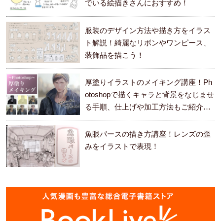
でいる絵描きさんにおすすめ！
服装のデザイン方法や描き方をイラス
ト解説！綺麗なリボンやワンピース、
装飾品を描こう！
厚塗りイラストのメイキング講座！Ph
otoshopで描くキャラと背景をなじませ
る手順、仕上げや加工方法もご紹介し
ます。
魚眼パースの描き方講座！レンズの歪
みをイラストで表現！