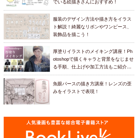
でいる絵描きさんにおすすめ！
服装のデザイン方法や描き方をイラス
ト解説！綺麗なリボンやワンピース、
装飾品を描こう！
厚塗りイラストのメイキング講座！Ph
otoshopで描くキャラと背景をなじませ
る手順、仕上げや加工方法もご紹介し
ます。
魚眼パースの描き方講座！レンズの歪
みをイラストで表現！