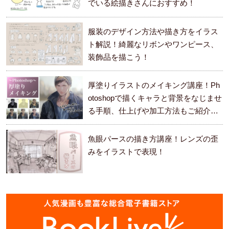
でいる絵描きさんにおすすめ！
服装のデザイン方法や描き方をイラス
ト解説！綺麗なリボンやワンピース、
装飾品を描こう！
厚塗りイラストのメイキング講座！Ph
otoshopで描くキャラと背景をなじませ
る手順、仕上げや加工方法もご紹介し
ます。
魚眼パースの描き方講座！レンズの歪
みをイラストで表現！