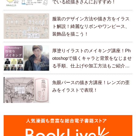
でいる絵描きさんにおすすめ！
服装のデザイン方法や描き方をイラス
ト解説！綺麗なリボンやワンピース、
装飾品を描こう！
厚塗りイラストのメイキング講座！Ph
otoshopで描くキャラと背景をなじませ
る手順、仕上げや加工方法もご紹介し
ます。
魚眼パースの描き方講座！レンズの歪
みをイラストで表現！