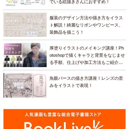
でいる絵描きさんにおすすめ！
服装のデザイン方法や描き方をイラス
ト解説！綺麗なリボンやワンピース、
装飾品を描こう！
厚塗りイラストのメイキング講座！Ph
otoshopで描くキャラと背景をなじませ
る手順、仕上げや加工方法もご紹介し
ます。
魚眼パースの描き方講座！レンズの歪
みをイラストで表現！