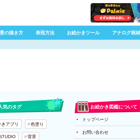
景の描き方
表現方法
お絵かきツール
アナログ画
人気のタグ
お絵かき図鑑について
トップページ
かきアプリ
色塗り
お問い合わせ
 STUDIO
背景