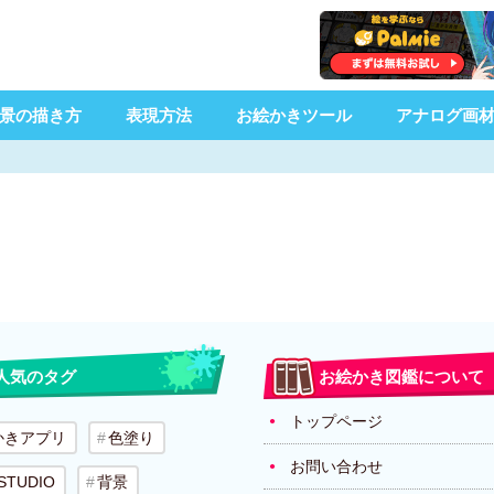
景の描き方
表現方法
お絵かきツール
アナログ画
人気のタグ
お絵かき図鑑について
トップページ
かきアプリ
色塗り
お問い合わせ
 STUDIO
背景