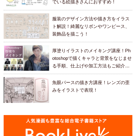
でいる絵描きさんにおすすめ！
服装のデザイン方法や描き方をイラス
ト解説！綺麗なリボンやワンピース、
装飾品を描こう！
厚塗りイラストのメイキング講座！Ph
otoshopで描くキャラと背景をなじませ
る手順、仕上げや加工方法もご紹介し
ます。
魚眼パースの描き方講座！レンズの歪
みをイラストで表現！