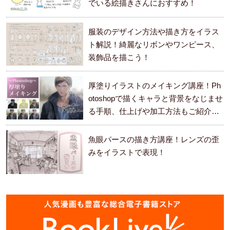
でいる絵描きさんにおすすめ！
服装のデザイン方法や描き方をイラス
ト解説！綺麗なリボンやワンピース、
装飾品を描こう！
厚塗りイラストのメイキング講座！Ph
otoshopで描くキャラと背景をなじませ
る手順、仕上げや加工方法もご紹介し
ます。
魚眼パースの描き方講座！レンズの歪
みをイラストで表現！