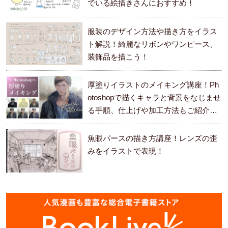
でいる絵描きさんにおすすめ！
服装のデザイン方法や描き方をイラス
ト解説！綺麗なリボンやワンピース、
装飾品を描こう！
厚塗りイラストのメイキング講座！Ph
otoshopで描くキャラと背景をなじませ
る手順、仕上げや加工方法もご紹介し
ます。
魚眼パースの描き方講座！レンズの歪
みをイラストで表現！