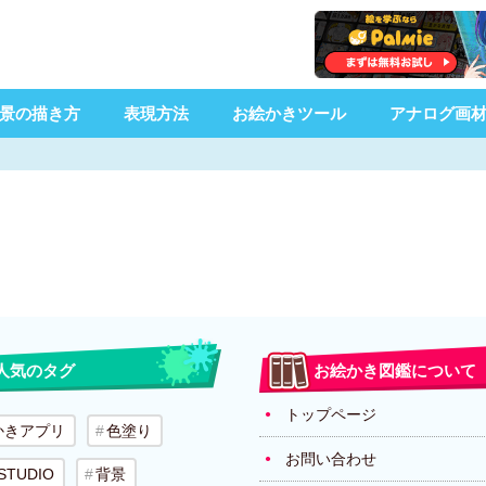
景の描き方
表現方法
お絵かきツール
アナログ画
人気のタグ
お絵かき図鑑について
トップページ
かきアプリ
色塗り
お問い合わせ
 STUDIO
背景