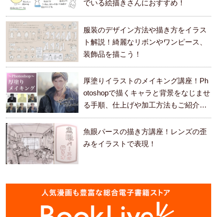
でいる絵描きさんにおすすめ！
服装のデザイン方法や描き方をイラス
ト解説！綺麗なリボンやワンピース、
装飾品を描こう！
厚塗りイラストのメイキング講座！Ph
otoshopで描くキャラと背景をなじませ
る手順、仕上げや加工方法もご紹介し
ます。
魚眼パースの描き方講座！レンズの歪
みをイラストで表現！