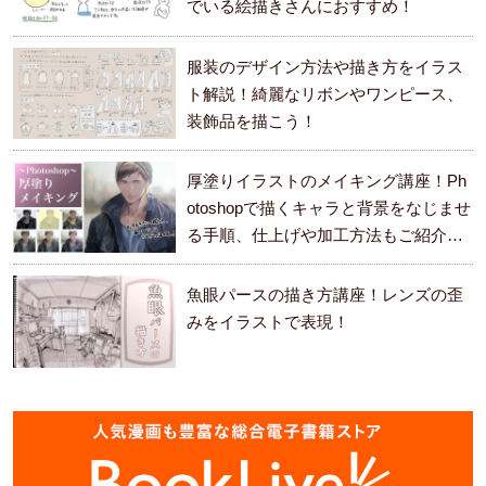
でいる絵描きさんにおすすめ！
服装のデザイン方法や描き方をイラス
ト解説！綺麗なリボンやワンピース、
装飾品を描こう！
厚塗りイラストのメイキング講座！Ph
otoshopで描くキャラと背景をなじませ
る手順、仕上げや加工方法もご紹介し
ます。
魚眼パースの描き方講座！レンズの歪
みをイラストで表現！