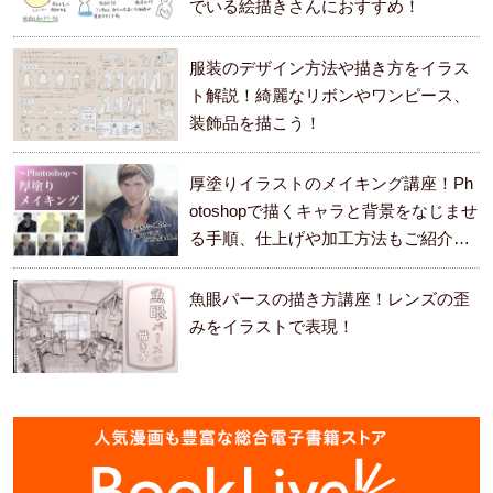
でいる絵描きさんにおすすめ！
服装のデザイン方法や描き方をイラス
ト解説！綺麗なリボンやワンピース、
装飾品を描こう！
厚塗りイラストのメイキング講座！Ph
otoshopで描くキャラと背景をなじませ
る手順、仕上げや加工方法もご紹介し
ます。
魚眼パースの描き方講座！レンズの歪
みをイラストで表現！