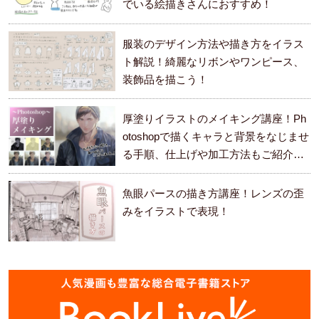
でいる絵描きさんにおすすめ！
服装のデザイン方法や描き方をイラス
ト解説！綺麗なリボンやワンピース、
装飾品を描こう！
厚塗りイラストのメイキング講座！Ph
otoshopで描くキャラと背景をなじませ
る手順、仕上げや加工方法もご紹介し
ます。
魚眼パースの描き方講座！レンズの歪
みをイラストで表現！