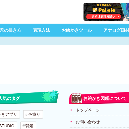
景の描き方
表現方法
お絵かきツール
アナログ画
人気のタグ
お絵かき図鑑について
トップページ
かきアプリ
色塗り
お問い合わせ
 STUDIO
背景