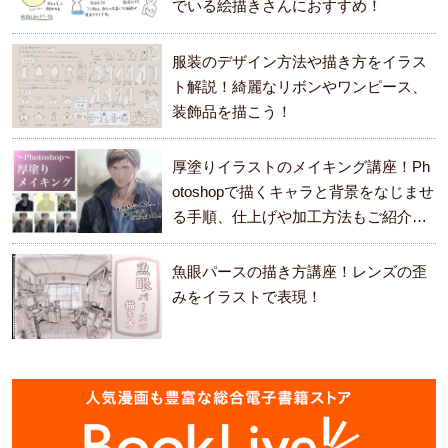
でいる絵描きさんにおすすめ！
服装のデザイン方法や描き方をイラス
ト解説！綺麗なリボンやワンピース、
装飾品を描こう！
厚塗りイラストのメイキング講座！Ph
otoshopで描くキャラと背景をなじませ
る手順、仕上げや加工方法もご紹介し
ます。
魚眼パースの描き方講座！レンズの歪
みをイラストで表現！