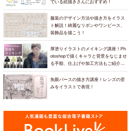
でいる絵描きさんにおすすめ！
服装のデザイン方法や描き方をイラス
ト解説！綺麗なリボンやワンピース、
装飾品を描こう！
厚塗りイラストのメイキング講座！Ph
otoshopで描くキャラと背景をなじませ
る手順、仕上げや加工方法もご紹介し
ます。
魚眼パースの描き方講座！レンズの歪
みをイラストで表現！