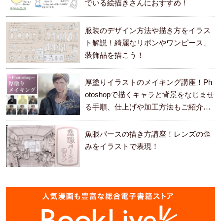
でいる絵描きさんにおすすめ！
服装のデザイン方法や描き方をイラス
ト解説！綺麗なリボンやワンピース、
装飾品を描こう！
厚塗りイラストのメイキング講座！Ph
otoshopで描くキャラと背景をなじませ
る手順、仕上げや加工方法もご紹介し
ます。
魚眼パースの描き方講座！レンズの歪
みをイラストで表現！