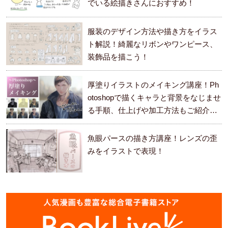
でいる絵描きさんにおすすめ！
服装のデザイン方法や描き方をイラス
ト解説！綺麗なリボンやワンピース、
装飾品を描こう！
厚塗りイラストのメイキング講座！Ph
otoshopで描くキャラと背景をなじませ
る手順、仕上げや加工方法もご紹介し
ます。
魚眼パースの描き方講座！レンズの歪
みをイラストで表現！