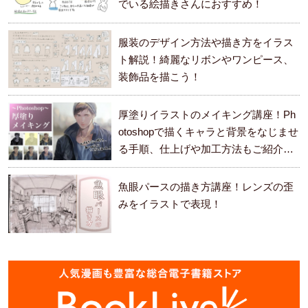
でいる絵描きさんにおすすめ！
服装のデザイン方法や描き方をイラス
ト解説！綺麗なリボンやワンピース、
装飾品を描こう！
厚塗りイラストのメイキング講座！Ph
otoshopで描くキャラと背景をなじませ
る手順、仕上げや加工方法もご紹介し
ます。
魚眼パースの描き方講座！レンズの歪
みをイラストで表現！