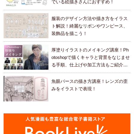
でいる絵描きさんにおすすめ！
服装のデザイン方法や描き方をイラス
ト解説！綺麗なリボンやワンピース、
装飾品を描こう！
厚塗りイラストのメイキング講座！Ph
otoshopで描くキャラと背景をなじませ
る手順、仕上げや加工方法もご紹介し
ます。
魚眼パースの描き方講座！レンズの歪
みをイラストで表現！